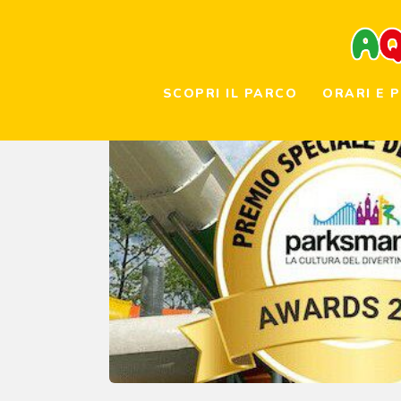
S
O
SCOPRI IL PARCO
ORARI E 
I
G